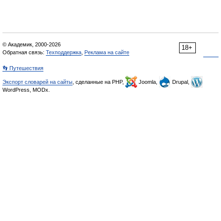
© Академик, 2000-2026
18+
Обратная связь:
Техподдержка
,
Реклама на сайте
👣 Путешествия
Экспорт словарей на сайты
, сделанные на PHP,
Joomla,
Drupal,
WordPress, MODx.