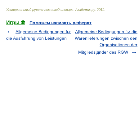
Универсальный русско-немецкий словарь
.
Академик.ру
.
2011
.
Игры ⚽
Поможем написать реферат
Allgemeine Bedingungen fьr
Allgemeine Bedingungen fьr die
die Ausfьhrung von Leistungen
Warenlieferungen zwischen den
Organisationen der
Mitgliedslдnder des RGW